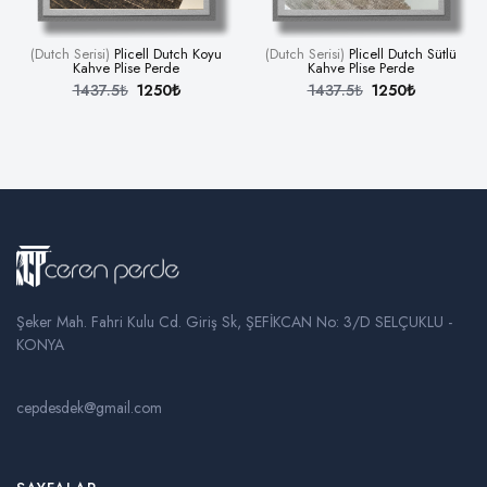
(Dutch Serisi)
Plicell Dutch Koyu
(Dutch Serisi)
Plicell Dutch Sütlü
Kahve Plise Perde
Kahve Plise Perde
1437.5₺
1250₺
1437.5₺
1250₺
Şeker Mah. Fahri Kulu Cd. Giriş Sk, ŞEFİKCAN No: 3/D SELÇUKLU -
KONYA
cepdesdek@gmail.com