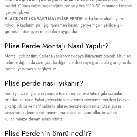
model. Güneş ışığını seçeceğiniz renge göre %20-50 oranında keserek
içeriye ışık verir.
BLACKOUT (KARARTMA) PLİSE PERDE
: Arka kısmı alüminyum
folyo ile kaplanmıştır. Işığı tamamen keser, içeriye hiçbir şekilde ışık
girmesini istemeyen müşterilere uygundur.
Plise Perde Montajı Nasıl Yapılır?
Montajı çok basittir. Sadece şarjlı tornavidaya ihtiyacınız olacak. Ürünleri
teslim aldığınızda size gönderdiğimiz video veya görüntülü görüşme ile
montaj yapılmasını sağlıyoruz.
Plise perde nasıl yıkanır?
Kumaşın özel işlemi sayesinde tozlanma ve leke tutma gibi sorunlar
ortadan kalkıyor. Fakat gelecekte temizlemek isterseniz, perdeyi kolayca
çıkarıp ılık su ve hafif sabunla silerek temizleyebilirsiniz. Özel apres
sayesinde kirlenme riski minimuma iniyor ve uzun yıllar boyunca
kullanımınıza devam edebilirsiniz.
Plise Perdenin ömrü nedir?