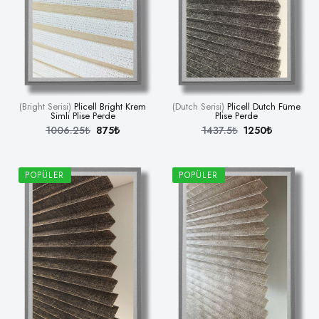
(Bright Serisi)
Plicell Bright Krem
(Dutch Serisi)
Plicell Dutch Füme
Simli Plise Perde
Plise Perde
1006.25₺
875₺
1437.5₺
1250₺
POPÜLER
POPÜLER