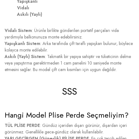
Yapışkanlı
Vidalı
Askılı (Yaylı)
Vidalı Sistem
: Ürünle birlikte gönderilen portatif parçaları vida
yardımıyla balkonunuza monte edebilirsiniz.
Yapışkanlı Sistem
: Arka tarafında çift taraflı yapışkan bulunur, böylece
kolayca monte edilebilir.
Askılı (Yaylı) Sistem
: Takmatik bir yapıya sahiptir ve tüketicinin delme
veya yapıştırma gerektirmeden 1 cam panelini 10 saniyede monte
etmesini sağlar. Bu model çift cam kısımları için uygun değildir.
SSS
Hangi Model Plise Perde Seçmeliyim?
TÜL PLİSE PERDE
: Gündüz içeriden dışarı görünür, dışardan içeri
görünmez. Genellikle gece-gündüz olarak kullanılabilir.
YARI GEÇİRGEN (Güneşlik) PİLİSE PERDE
: En çok tercih edilen