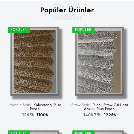
En Çok
Popüler Ürünler
Satanlar
POPÜLER
POPÜLER
(Mosaic Serisi)
Kahverengi Plise
(Straw Serisi)
Plicell Straw Gri-Hasır
Perde
dokulu Plise Perde
1265₺
1100₺
1408.75₺
1225₺
POPÜLER
POPÜLER