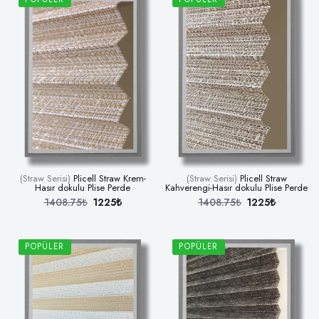
(Straw Serisi)
Plicell Straw Krem-
(Straw Serisi)
Plicell Straw
Hasır dokulu Plise Perde
Kahverengi-Hasır dokulu Plise Perde
1408.75₺
1225₺
1408.75₺
1225₺
POPÜLER
POPÜLER