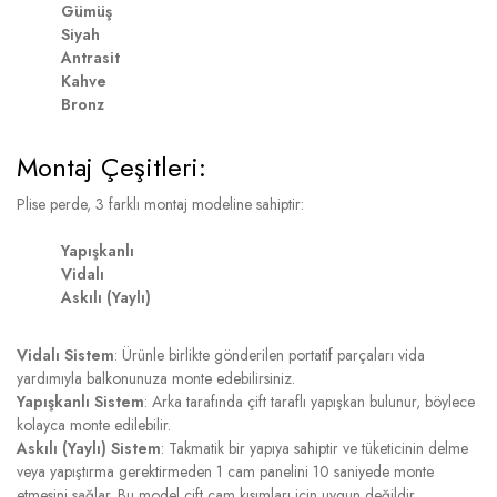
Gümüş
Siyah
Antrasit
Kahve
Bronz
Montaj Çeşitleri:
Plise perde, 3 farklı montaj modeline sahiptir:
Yapışkanlı
Vidalı
Askılı (Yaylı)
Vidalı Sistem
: Ürünle birlikte gönderilen portatif parçaları vida
yardımıyla balkonunuza monte edebilirsiniz.
Yapışkanlı Sistem
: Arka tarafında çift taraflı yapışkan bulunur, böylece
kolayca monte edilebilir.
Askılı (Yaylı) Sistem
: Takmatik bir yapıya sahiptir ve tüketicinin delme
veya yapıştırma gerektirmeden 1 cam panelini 10 saniyede monte
etmesini sağlar. Bu model çift cam kısımları için uygun değildir.