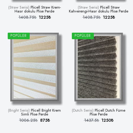
(Straw Serisi)
Plicell Straw Krem-
(Straw Serisi)
Plicell Straw
Hasır dokulu Plise Perde
Kahverengi-Hasır dokulu Plise Perde
1408.75₺
1225₺
1408.75₺
1225₺
POPÜLER
POPÜLER
(Bright Serisi)
Plicell Bright Krem
(Dutch Serisi)
Plicell Dutch Füme
Simli Plise Perde
Plise Perde
1006.25₺
875₺
1437.5₺
1250₺