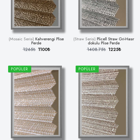
(Mosaic Serisi)
Kahverengi Plise
(Straw Serisi)
Plicell Straw Gri-Hasır
Perde
dokulu Plise Perde
1265₺
1100₺
1408.75₺
1225₺
POPÜLER
POPÜLER