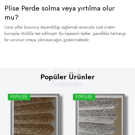
Plise Perde solma veya yırtılma olur
mu?
Uzun yıllar boyunca dayanıklılığı sağlamak amacıyla özel üretim
kumaşlar titizlikle test edilmiştir. Bu kapsamlı testler, genellikle herhangi
bir sorunun ortaya çıkmayacağını göstermektedir.
En Çok
Popüler Ürünler
Satanlar
POPÜLER
POPÜLER