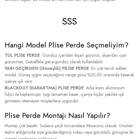
SSS
Hangi Model Plise Perde Seçmeliyim?
TÜL PLİSE PERDE
: Gündüz içeriden dışarı görünür, dışardan içeri
görünmez. Genellikle gece-gündüz olarak kullanılabilir.
YARI GEÇİRGEN (Güneşlik) PİLİSE PERDE
: En çok tercih edilen
model. Güneş ışığını seçeceğiniz renge göre %20-50 oranında keserek
içeriye ışık verir.
BLACKOUT (KARARTMA) PLİSE PERDE
: Arka kısmı alüminyum
folyo ile kaplanmıştır. Işığı tamamen keser, içeriye hiçbir şekilde ışık
girmesini istemeyen müşterilere uygundur.
Plise Perde Montajı Nasıl Yapılır?
Montajı çok basittir. Sadece şarjlı tornavidaya ihtiyacınız olacak. Ürünleri
teslim aldığınızda size gönderdiğimiz video veya görüntülü görüşme ile
montaj yapılmasını sağlıyoruz.