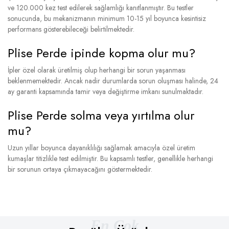
ve 120.000 kez test edilerek sağlamlığı kanıtlanmıştır. Bu testler
sonucunda, bu mekanizmanın minimum 10-15 yıl boyunca kesintisiz
performans gösterebileceği belirtilmektedir.
Plise Perde ipinde kopma olur mu?
İpler özel olarak üretilmiş olup herhangi bir sorun yaşanması
beklenmemektedir. Ancak nadir durumlarda sorun oluşması halinde, 24
ay garanti kapsamında tamir veya değiştirme imkanı sunulmaktadır.
Plise Perde solma veya yırtılma olur
mu?
Uzun yıllar boyunca dayanıklılığı sağlamak amacıyla özel üretim
kumaşlar titizlikle test edilmiştir. Bu kapsamlı testler, genellikle herhangi
bir sorunun ortaya çıkmayacağını göstermektedir.
En Çok