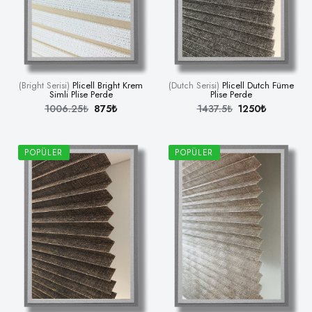
(Bright Serisi)
Plicell Bright Krem
(Dutch Serisi)
Plicell Dutch Füme
Simli Plise Perde
Plise Perde
1006.25₺
875₺
1437.5₺
1250₺
POPÜLER
POPÜLER