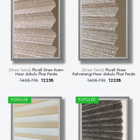
(Straw Serisi)
Plicell Straw Krem-
(Straw Serisi)
Plicell Straw
Hasır dokulu Plise Perde
Kahverengi-Hasır dokulu Plise Perde
1408.75₺
1225₺
1408.75₺
1225₺
POPÜLER
POPÜLER