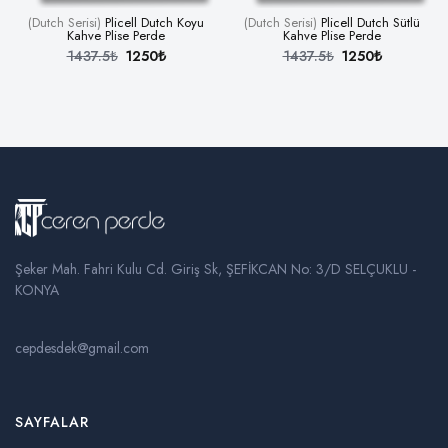
(Dutch Serisi)
Plicell Dutch Koyu
(Dutch Serisi)
Plicell Dutch Sütlü
Kahve Plise Perde
Kahve Plise Perde
1437.5₺
1250₺
1437.5₺
1250₺
Şeker Mah. Fahri Kulu Cd. Giriş Sk, ŞEFİKCAN No: 3/D SELÇUKLU -
KONYA
cepdesdek@gmail.com
SAYFALAR