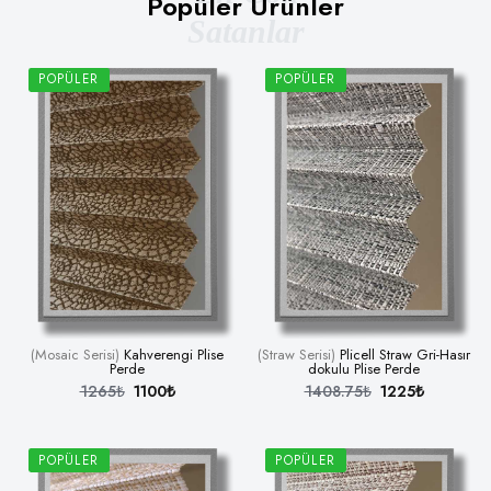
Popüler Ürünler
Satanlar
POPÜLER
POPÜLER
(Mosaic Serisi)
Kahverengi Plise
(Straw Serisi)
Plicell Straw Gri-Hasır
Perde
dokulu Plise Perde
1265₺
1100₺
1408.75₺
1225₺
POPÜLER
POPÜLER