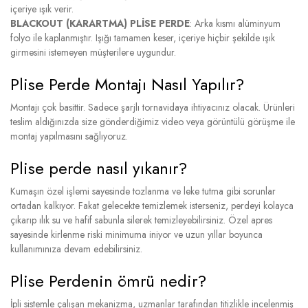
içeriye ışık verir.
BLACKOUT (KARARTMA) PLİSE PERDE
: Arka kısmı alüminyum
folyo ile kaplanmıştır. Işığı tamamen keser, içeriye hiçbir şekilde ışık
girmesini istemeyen müşterilere uygundur.
Plise Perde Montajı Nasıl Yapılır?
Montajı çok basittir. Sadece şarjlı tornavidaya ihtiyacınız olacak. Ürünleri
teslim aldığınızda size gönderdiğimiz video veya görüntülü görüşme ile
montaj yapılmasını sağlıyoruz.
Plise perde nasıl yıkanır?
Kumaşın özel işlemi sayesinde tozlanma ve leke tutma gibi sorunlar
ortadan kalkıyor. Fakat gelecekte temizlemek isterseniz, perdeyi kolayca
çıkarıp ılık su ve hafif sabunla silerek temizleyebilirsiniz. Özel apres
sayesinde kirlenme riski minimuma iniyor ve uzun yıllar boyunca
kullanımınıza devam edebilirsiniz.
Plise Perdenin ömrü nedir?
İpli sistemle çalışan mekanizma, uzmanlar tarafından titizlikle incelenmiş